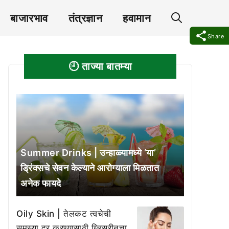
बाजारभाव
तंत्रज्ञान
हवामान
Share
🕘 ताज्या बातम्या
Summer Drinks | उन्हाळ्यामध्ये ‘या’
ड्रिंक्सचे सेवन केल्याने आरोग्याला मिळतात
अनेक फायदे
Oily Skin | तेलकट त्वचेची
समस्या दूर करण्यासाठी ग्लिसरीनचा