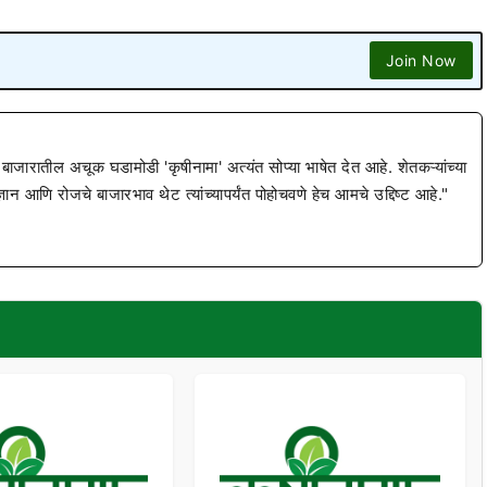
Join Now
 बाजारातील अचूक घडामोडी 'कृषीनामा' अत्यंत सोप्या भाषेत देत आहे. शेतकऱ्यांच्या
ज्ञान आणि रोजचे बाजारभाव थेट त्यांच्यापर्यंत पोहोचवणे हेच आमचे उद्दिष्ट आहे."