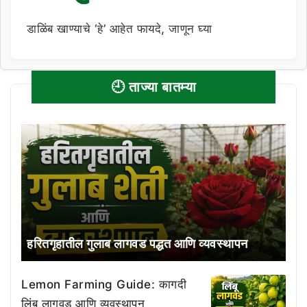
डाळिंब खाण्याचे ‘हे’ आहेत फायदे, जाणून घ्या
🕘 ताज्या बातम्या
हरितगृहातील गुलाब लागवड पद्धत आणि व्यवस्थापन
Lemon Farming Guide: कागदी
लिंबू लागवड आणि व्यवस्थापन