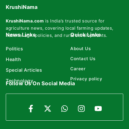
KrushiNama
KrushiNama.com
is India’s trusted source for
agriculture news, covering local farming updates,
News Links
Quick Links
national agri-policies, and rural developments.
Politics
About Us
Contact Us
Health
Career
Special Articles
Privacy policy
Technology
Follow Us On Social Media