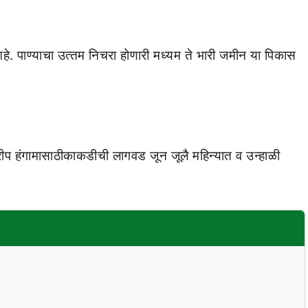
 पाण्‍याचा उत्‍तम निचरा होणारी मध्‍यम ते भारी जमीन या पिकास
प हंगामासाठीकाकडीची लागवड जून जूलै महिन्‍यात व उन्‍हाळी