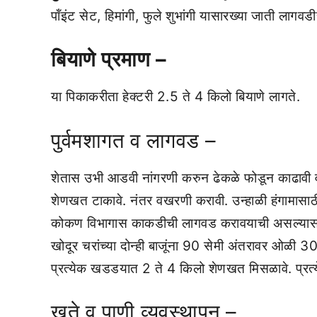
पॉंइंट सेट, हिमांगी, फुले शुभांगी यासारख्‍या जाती लागवड
बियाणे प्रमाण –
या पिकाकरीता हेक्‍टरी 2.5 ते 4 किलो बियाणे लागते.
पुर्वमशागत व लागवड –
शेतास उभी आडवी नांगरणी करुन ढेकळे फोडून काढावी व
शेणखत टाकावे. नंतर वखरणी करावी. उन्‍हाळी हंगामासाठी
कोकण विभागास काकडीची लागवड करावयाची असल्‍यास द
खोदूर चरांच्‍या दोन्‍ही बाजूंना 90 सेमी अंतरावर 
प्रत्‍येक खडडयात 2 ते 4 किलो शेणखत मिसळावे. प्रत्‍य
खते व पाणी व्‍यवस्‍थापन –