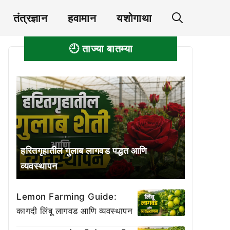
तंत्रज्ञान
हवामान
यशोगाथा
🕘 ताज्या बातम्या
हरितगृहातील गुलाब लागवड पद्धत आणि
व्यवस्थापन
Lemon Farming Guide:
कागदी लिंबू लागवड आणि व्यवस्थापन