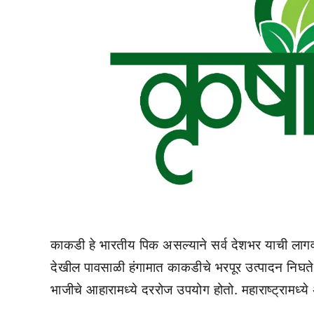
काकडी हे भारतीय पिक असल्‍याने सर्व देशभर याची लागवड
देखील पावसाळी हंगामात काकडीचे भरपूर उत्‍पादन निघते. 
भाजीचे आहारामध्‍ये दररोज उपयोग होतो. महाराष्‍ट्रामध्‍