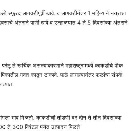
फूरद लागवडीपूर्वी द्यावे. व लागवडीनंतर 1 महिन्‍याने नत्राचा
ाचे अंतराने पाणी द्यावे व उन्‍हाळयात 4 ते 5 दिवसांच्‍या अंतराने
 परंतू ते खर्चिक असल्‍याकारणाने महाराष्‍ट्रामध्‍ये काकडीचे पीक
पिकातील गवत काढून टाकावे. फळे लागल्‍यानंतर फळांचा संपर्क
व्‍यात.
ंगला भाव मिळतो. काकडीची तोडणी दर दोन ते तीन दिवसांच्‍या
00 ते 300 क्विंटल पर्यंत उत्‍पादन मिळते