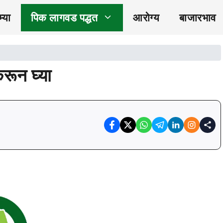
्या
पिक लागवड पद्धत
आरोग्य
बाजारभाव
रून घ्या