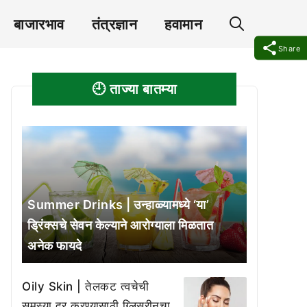
बाजारभाव
तंत्रज्ञान
हवामान
Share
🕘 ताज्या बातम्या
Summer Drinks | उन्हाळ्यामध्ये ‘या’
ड्रिंक्सचे सेवन केल्याने आरोग्याला मिळतात
अनेक फायदे
Oily Skin | तेलकट त्वचेची
समस्या दूर करण्यासाठी ग्लिसरीनचा