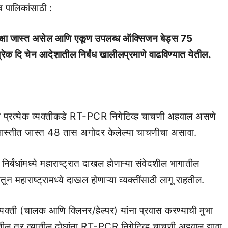
 व पालिकांसाठी :
्यांपेक्षा जास्त असेल आणि एकूण उपलब्ध ऑक्सिजन बेड्स 75
्रेक दि चेन आदेशातील निर्बंध खालीलप्रमाणे वाढविण्यात येतील.
ऱ्या प्रत्येक व्यक्तीकडे RT-PCR निगेटिव्ह चाचणी अहवाल असणे
या जास्तीत जास्त 48 तास अगोदर केलेल्या चाचणीचा असावा.
िर्बंधांमध्ये महाराष्ट्रात दाखल होणाऱ्या संवेदशील भागातील
न महाराष्ट्रामध्ये दाखल होणाऱ्या व्यक्तींसाठी लागू राहतील.
्यक्ती (चालक आणि क्लिनर/हेल्पर) यांना प्रवास करण्याची मुभा
तील तर त्यातील दोघांना RT-PCR निगेटिव्ह चाचणी अहवाल द्यावा