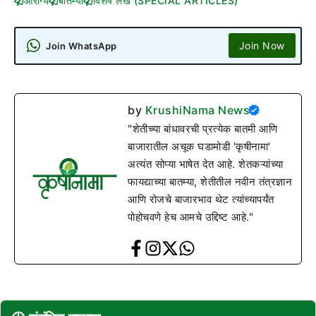
आरोग्य
बातम्या
विशेष लेख (SPECIAL ARTICLES)
Join Now
Join WhatsApp
by
KrushiNama News
"शेतीच्या बांधावरची प्रत्येक बातमी आणि
बाजारातील अचूक घडामोडी 'कृषीनामा'
अत्यंत सोप्या भाषेत देत आहे. शेतकऱ्यांच्या
फायद्याच्या बातम्या, शेतीतील नवीन तंत्रज्ञान
आणि रोजचे बाजारभाव थेट त्यांच्यापर्यंत
पोहोचवणे हेच आमचे उद्दिष्ट आहे."