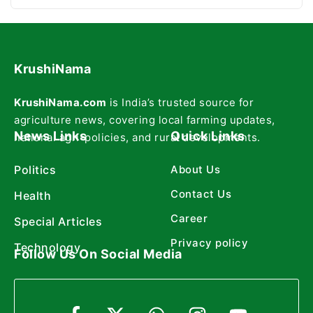
KrushiNama
KrushiNama.com
is India’s trusted source for
agriculture news, covering local farming updates,
News Links
Quick Links
national agri-policies, and rural developments.
Politics
About Us
Contact Us
Health
Career
Special Articles
Privacy policy
Technology
Follow Us On Social Media