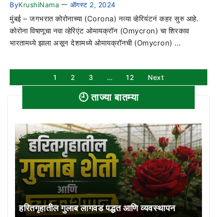
By
KrushiNama
ऑगस्ट 2, 2024
—
मुंबई – जगभरात कोरोनाच्या (Corona) नव्या व्हेरियंटनं कहर सुरु आहे.
कोरोना विषाणूचा नवा व्हेरिएंट ओमायक्रॉन (Omycron) चा शिरकाव
भारतामध्ये झाला असून देशामध्ये ओमायक्रॉनची (Omycron) ...
1
2
3
…
12
Next
🕘 ताज्या बातम्या
हरितगृहातील गुलाब लागवड पद्धत आणि व्यवस्थापन