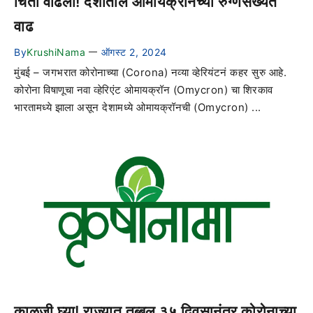
चिंता वाढली! देशातील ओमायक्रॉनच्या रुग्णसंख्येत
वाढ
By
KrushiNama
ऑगस्ट 2, 2024
—
मुंबई – जगभरात कोरोनाच्या (Corona) नव्या व्हेरियंटनं कहर सुरु आहे.
कोरोना विषाणूचा नवा व्हेरिएंट ओमायक्रॉन (Omycron) चा शिरकाव
भारतामध्ये झाला असून देशामध्ये ओमायक्रॉनची (Omycron) ...
काळजी घ्या! राज्यात तब्बल ३५ दिवसानंतर कोरोनाच्या