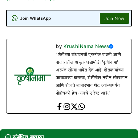
Join Now
Join WhatsApp
by
KrushiNama News
"शेतीच्या बांधावरची प्रत्येक बातमी आणि
बाजारातील अचूक घडामोडी 'कृषीनामा'
अत्यंत सोप्या भाषेत देत आहे. शेतकऱ्यांच्या
फायद्याच्या बातम्या, शेतीतील नवीन तंत्रज्ञान
आणि रोजचे बाजारभाव थेट त्यांच्यापर्यंत
पोहोचवणे हेच आमचे उद्दिष्ट आहे."
🕘 संबंधित बातम्या