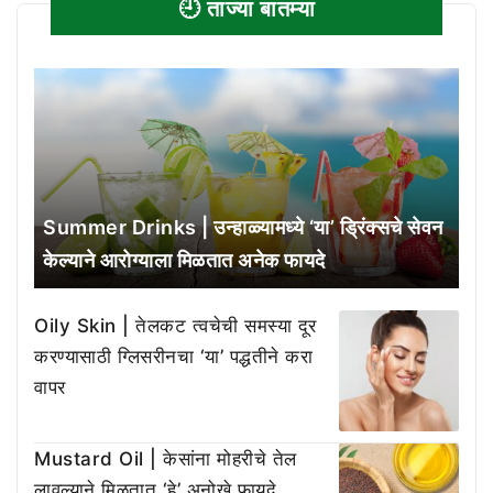
🕘 ताज्या बातम्या
Summer Drinks | उन्हाळ्यामध्ये ‘या’ ड्रिंक्सचे सेवन
केल्याने आरोग्याला मिळतात अनेक फायदे
Oily Skin | तेलकट त्वचेची समस्या दूर
करण्यासाठी ग्लिसरीनचा ‘या’ पद्धतीने करा
वापर
Mustard Oil | केसांना मोहरीचे तेल
लावल्याने मिळतात ‘हे’ अनोखे फायदे