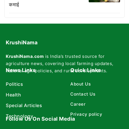
कमाई
KrushiNama
KrushiNama.com
is India’s trusted source for
agriculture news, covering local farming updates,
News Links
Quick Links
national agri-policies, and rural developments.
Politics
About Us
Contact Us
Health
Career
Special Articles
Privacy policy
Technology
Follow Us On Social Media