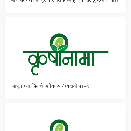
मानसिक थकवा दूर करतात हे आयुर्वेदिक तेल,कुठले ते पाहा
जाणून घ्या लिंबाचे अनेक आरोग्यदायी फायदे