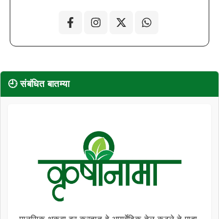
🕘 संबंधित बातम्या