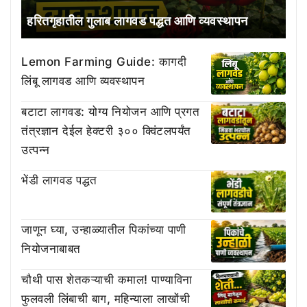
हरितगृहातील गुलाब लागवड पद्धत आणि व्यवस्थापन
Lemon Farming Guide: कागदी
लिंबू लागवड आणि व्यवस्थापन
बटाटा लागवड: योग्य नियोजन आणि प्रगत
तंत्रज्ञान देईल हेक्टरी ३०० क्विंटलपर्यंत
उत्पन्न
भेंडी लागवड पद्धत
जाणून घ्या, उन्हाळ्यातील पिकांच्या पाणी
नियोजनाबाबत
चौथी पास शेतकऱ्याची कमाल! पाण्याविना
फुलवली लिंबाची बाग, महिन्याला लाखोंची