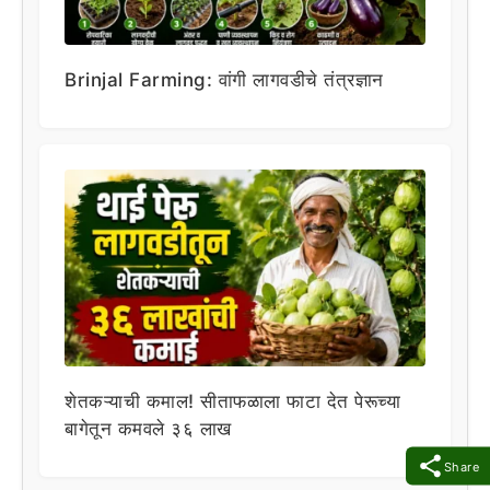
Brinjal Farming: वांगी लागवडीचे तंत्रज्ञान
शेतकऱ्याची कमाल! सीताफळाला फाटा देत पेरूच्या
बागेतून कमवले ३६ लाख
Share