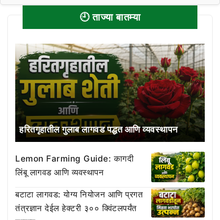
🕘 ताज्या बातम्या
हरितगृहातील गुलाब लागवड पद्धत आणि व्यवस्थापन
Lemon Farming Guide: कागदी
लिंबू लागवड आणि व्यवस्थापन
बटाटा लागवड: योग्य नियोजन आणि प्रगत
तंत्रज्ञान देईल हेक्टरी ३०० क्विंटलपर्यंत