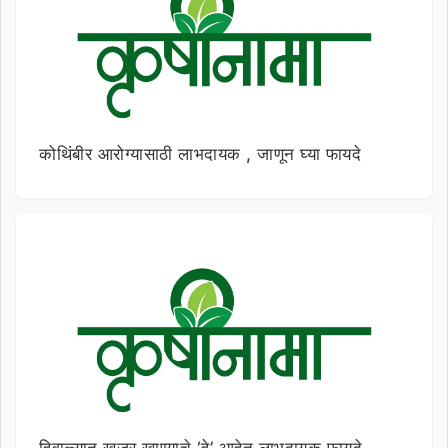
कोथिंबीर आरोग्यासाठी लाभदायक , जाणून घ्या फायदे
हिवाळ्यात खजूर खाण्याचे ‘हे’ आहेत लाभदायक फायदे,