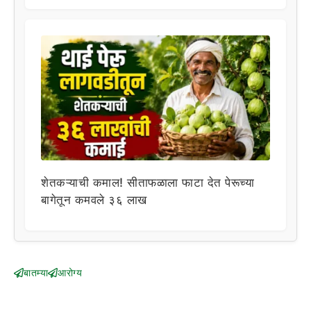
शेतकऱ्याची कमाल! सीताफळाला फाटा देत पेरूच्या
बागेतून कमवले ३६ लाख
बातम्या
आरोग्य