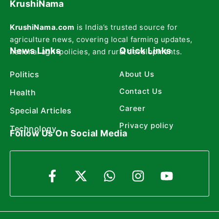
KrushiNama
KrushiNama.com
is India’s trusted source for
agriculture news, covering local farming updates,
News Links
Quick Links
national agri-policies, and rural developments.
Politics
About Us
Contact Us
Health
Career
Special Articles
Privacy policy
Technology
Follow Us On Social Media