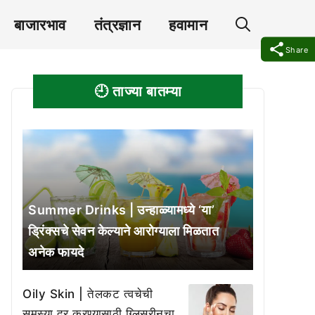
बाजारभाव
तंत्रज्ञान
हवामान
Share
🕘 ताज्या बातम्या
Summer Drinks | उन्हाळ्यामध्ये ‘या’
ड्रिंक्सचे सेवन केल्याने आरोग्याला मिळतात
अनेक फायदे
Oily Skin | तेलकट त्वचेची
समस्या दूर करण्यासाठी ग्लिसरीनचा