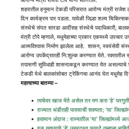
आरोग्य मंत्री राजेश टोपे यांनी सांगितले.
शहरातील हनुमान टेकडी परिसरात आरोग्य मंत्री राजेश टोप
दिन कार्यक्रम पार पडला. यावेळी जिल्हा शल्य चिकित्स
संस्थेचे संपत सारडा आदींसह संस्थेचे पदाधिकारी, बाल
मंत्री टोपे म्हणाले, मधुमेहाच्या प्रकार एकमध्ये उपचार 
आत्मविश्वास निर्माण झालेला आहे. शासन, स्वयंसेवी संस्
आरोग्य उपकेंद्रातही नि:शुल्क करण्यात येते. रक्ता
तपासणी सुविधाही शासनाकडून करण्यात येत असल्याचे श्री. 
टेकडी येथे बालकांसोबत ट्रेकिंगचा आनंद घेत मधुमेह द
महत्वाच्या बातम्या –
त्वचेवर खाज येते असेल तर मग करा ‘हे’ घरगुत
राज्यात थंडीतही पावसाची शक्यता; ‘या’ जिल्ह्
हवामान अंदाज : राज्यातील ‘या’ जिल्ह्यांमध्
गूळ खाण्याचे ‘हे’ जबरदस्त फायदे तुम्हाला माह