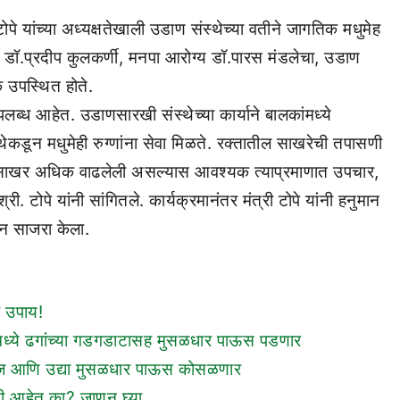
े यांच्या अध्यक्षतेखाली उडाण संस्थेच्या वतीने जागतिक मधुमेह
क डॉ.प्रदीप कुलकर्णी, मनपा आरोग्य डॉ.पारस मंडलेचा, उडाण
क उपस्थित होते.
उपलब्ध आहेत. उडाणसारखी संस्थेच्या कार्याने बालकांमध्ये
थेकडून मधुमेही रुग्णांना सेवा मिळते. रक्तातील साखरेची तपासणी
तील साखर अधिक वाढलेली असल्यास आवश्यक त्याप्रमाणात उपचार,
टोपे यांनी सांगितले. कार्यक्रमानंतर मंत्री टोपे यांनी हनुमान
िन साजरा केला.
ी उपाय!
यांमध्ये ढगांच्या गडगडाटासह मुसळधार पाऊस पडणार
ये आज आणि उद्या मुसळधार पाऊस कोसळणार
िती आहेत का? जाणून घ्या