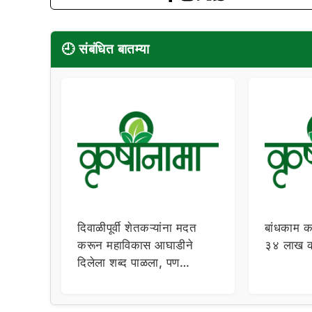
🕘 संबंधित बातम्या
दिवाळीपूर्वी शेतकऱ्यांना मदत
बांधकाम क
करून महाविकास आघाडीने
३४ लाख को
दिलेला शब्द पाळला, पण
केंद्राचा शिपाईसुद्धा आला नाही