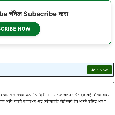
ube चॅनेल Subscribe करा
SCRIBE NOW
Join Now
 बाजारातील अचूक घडामोडी 'कृषीनामा' अत्यंत सोप्या भाषेत देत आहे. शेतकऱ्यांच्या
ज्ञान आणि रोजचे बाजारभाव थेट त्यांच्यापर्यंत पोहोचवणे हेच आमचे उद्दिष्ट आहे."