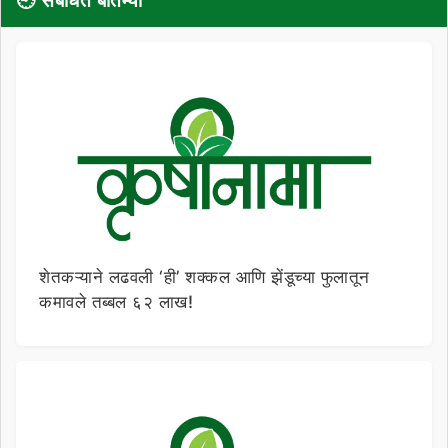
🕘 संबंधित बातम्या
शेतकऱ्याने लढवली ‘ही’ शक्कल आणि झेंडूच्या फुलातून
कमावले तब्बल ६२ लाख!