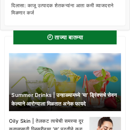
दिलासा: काजू उत्पादक शेतकऱ्यांना आता कमी व्याजदराने
मिळणार कर्ज
🕘 ताज्या बातम्या
Summer Drinks | उन्हाळ्यामध्ये ‘या’ ड्रिंक्सचे सेवन
केल्याने आरोग्याला मिळतात अनेक फायदे
Oily Skin | तेलकट त्वचेची समस्या दूर
करण्यासाठी ग्लिसरीनचा ‘या’ पद्धतीने करा