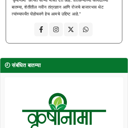
'कृषीनामा' अत्यंत सोप्या भाषेत देत आहे. शेतकऱ्यांच्या फायद्याच्या
बातम्या, शेतीतील नवीन तंत्रज्ञान आणि रोजचे बाजारभाव थेट
त्यांच्यापर्यंत पोहोचवणे हेच आमचे उद्दिष्ट आहे."
🕘 संबंधित बातम्या