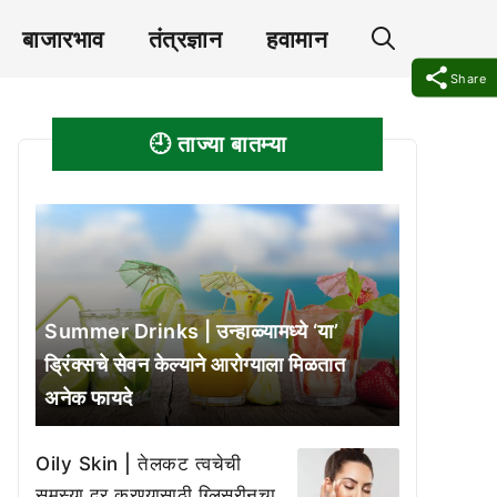
बाजारभाव
तंत्रज्ञान
हवामान
Share
🕘 ताज्या बातम्या
Summer Drinks | उन्हाळ्यामध्ये ‘या’
ड्रिंक्सचे सेवन केल्याने आरोग्याला मिळतात
अनेक फायदे
Oily Skin | तेलकट त्वचेची
समस्या दूर करण्यासाठी ग्लिसरीनचा