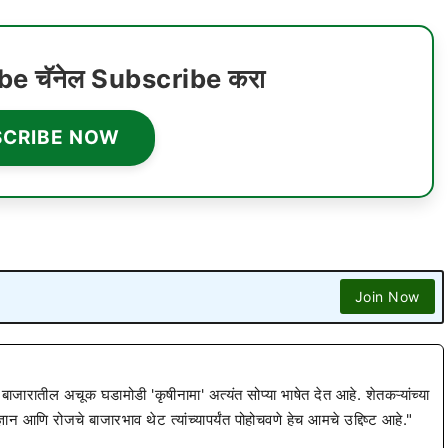
ube चॅनेल Subscribe करा
SCRIBE NOW
Join Now
 बाजारातील अचूक घडामोडी 'कृषीनामा' अत्यंत सोप्या भाषेत देत आहे. शेतकऱ्यांच्या
ज्ञान आणि रोजचे बाजारभाव थेट त्यांच्यापर्यंत पोहोचवणे हेच आमचे उद्दिष्ट आहे."