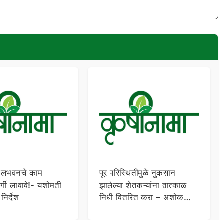
बालभवनचे काम
पूर परिस्थितीमुळे नुकसान
र्गी लावावे!- यशोमती
झालेल्या शेतकऱ्यांना तात्काळ
निर्देश
निधी वितरित करा – अशोक
चव्हाण यांचे निर्देश