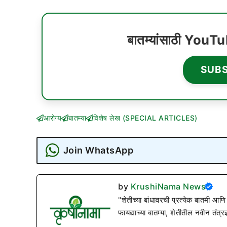
बातम्यांसाठी YouT
SUB
आरोग्य
बातम्या
विशेष लेख (SPECIAL ARTICLES)
Join WhatsApp
by
KrushiNama News
"शेतीच्या बांधावरची प्रत्येक बातमी आणि
फायद्याच्या बातम्या, शेतीतील नवीन तंत्र