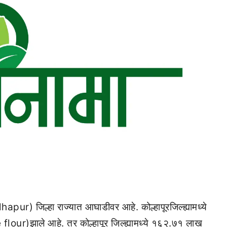
ur) जिल्हा राज्यात आघाडीवर आहे. कोल्हापूरजिल्ह्यामध्ये
r)झाले आहे. तर कोल्हापूर जिल्ह्यामध्ये १६२.७१ लाख