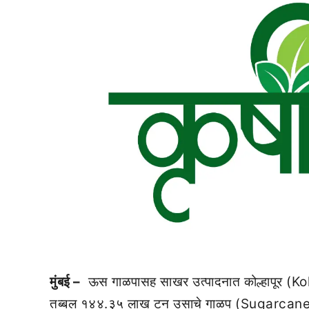
मुंबई –
ऊस गाळपासह साखर उत्पादनात कोल्हापूर (Kolhap
तब्बल १४४.३५ लाख टन उसाचे गाळप (Sugarcane flou