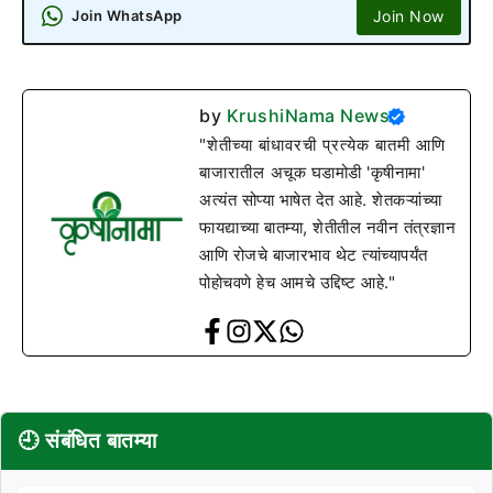
Join Now
Join WhatsApp
by
KrushiNama News
"शेतीच्या बांधावरची प्रत्येक बातमी आणि
बाजारातील अचूक घडामोडी 'कृषीनामा'
अत्यंत सोप्या भाषेत देत आहे. शेतकऱ्यांच्या
फायद्याच्या बातम्या, शेतीतील नवीन तंत्रज्ञान
आणि रोजचे बाजारभाव थेट त्यांच्यापर्यंत
पोहोचवणे हेच आमचे उद्दिष्ट आहे."
🕘 संबंधित बातम्या