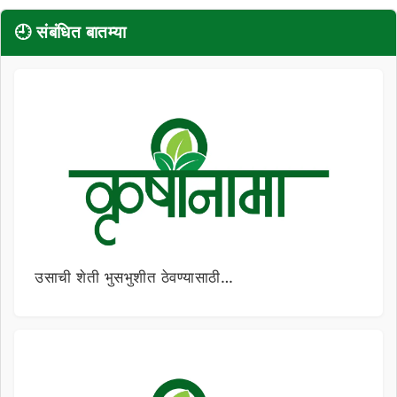
🕘 संबंधित बातम्या
उसाची शेती भुसभुशीत ठेवण्यासाठी…