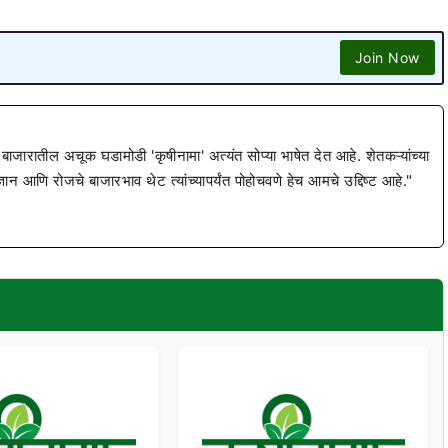
Join Now
 बाजारातील अचूक घडामोडी 'कृषीनामा' अत्यंत सोप्या भाषेत देत आहे. शेतकऱ्यांच्या
ज्ञान आणि रोजचे बाजारभाव थेट त्यांच्यापर्यंत पोहोचवणे हेच आमचे उद्दिष्ट आहे."