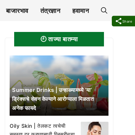
बाजारभाव
तंत्रज्ञान
हवामान
Share
🕘 ताज्या बातम्या
Summer Drinks | उन्हाळ्यामध्ये ‘या’
ड्रिंक्सचे सेवन केल्याने आरोग्याला मिळतात
अनेक फायदे
Oily Skin | तेलकट त्वचेची
समस्या दूर करण्यासाठी ग्लिसरीनचा