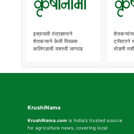
इस्रायली तंत्रज्ञानाने
शेतकऱ्यांन
शेतकऱ्याने केली पिवळ्या
ट्रॅक्टरने
कलिंगडाची यशस्वी लागवड
तोडणी मशीन
दाखल
KrushiNama
KrushiNama.com
is India’s trusted source
for agriculture news, covering local