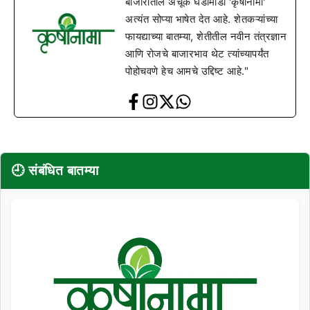
बाजारातील अचूक घडामोडी 'कृषीनामा'
अत्यंत सोप्या भाषेत देत आहे. शेतकऱ्यांच्या
फायद्याच्या बातम्या, शेतीतील नवीन तंत्रज्ञान
आणि रोजचे बाजारभाव थेट त्यांच्यापर्यंत
पोहोचवणे हेच आमचे उद्दिष्ट आहे."
🕘 संबंधित बातम्या