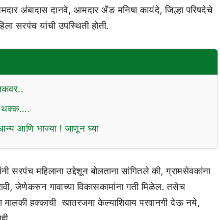
दार अंबादास दानवे, आमदार ॲङ मनिषा कायंदे, जिल्हा परिषदेचे
िला सरपंच यांची उपस्थिती होती.
लिकवर..
ाल थक्क….
ान्य आणि भाज्या ! जाणून घ्या
ंनी सरपंच महिलाना उद्देशून बोलताना सांगितले की, ग्रामसेवकांना
रावी, जेणेकरुन गावाच्या विकासकामांना गती मिळेल. तसेच
ा मालकी हक्काची खातरजमा केल्याशिवाय परवानगी देऊ नये,
ाही.