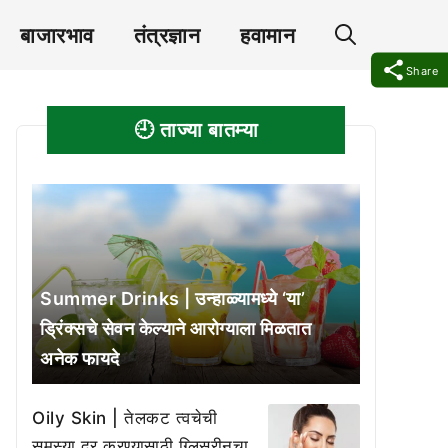
बाजारभाव
तंत्रज्ञान
हवामान
Share
🕘 ताज्या बातम्या
Summer Drinks | उन्हाळ्यामध्ये ‘या’
ड्रिंक्सचे सेवन केल्याने आरोग्याला मिळतात
अनेक फायदे
Oily Skin | तेलकट त्वचेची
समस्या दूर करण्यासाठी ग्लिसरीनचा