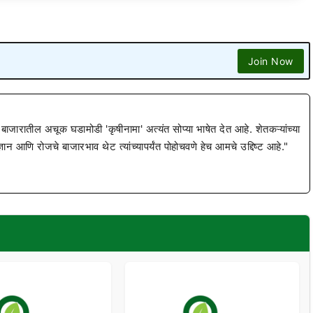
Join Now
 बाजारातील अचूक घडामोडी 'कृषीनामा' अत्यंत सोप्या भाषेत देत आहे. शेतकऱ्यांच्या
ज्ञान आणि रोजचे बाजारभाव थेट त्यांच्यापर्यंत पोहोचवणे हेच आमचे उद्दिष्ट आहे."