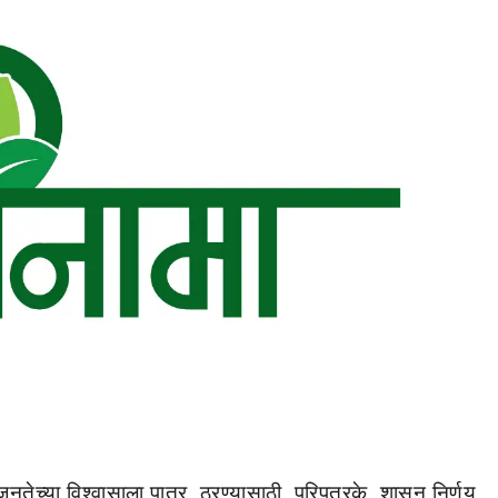
जनतेच्या विश्वासाला पात्र ठरण्यासाठी परिपत्रके, शासन निर्णय